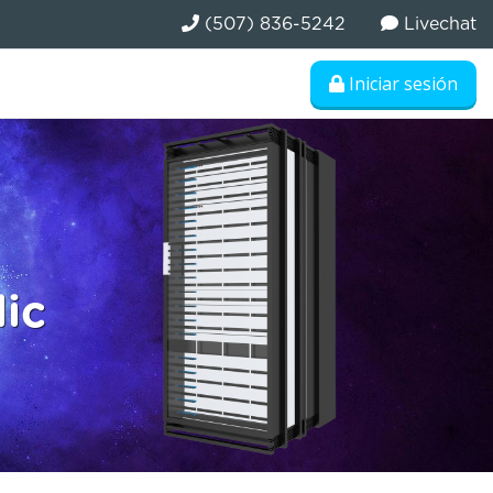
(507) 836-5242
Livechat
Iniciar sesión
lic