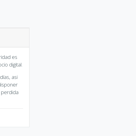
ridad es
io digital.
días, asi
disponer
 perdida