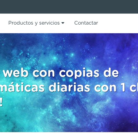
Productos y servicios
Contactar
io web con copias de
áticas diarias con 1 c
!