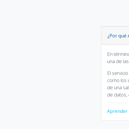
¿Por qué 
En término
una de las
El servici
como los ú
de una sa
de datos, 
Aprender