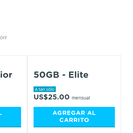
ón!
ior
50GB - Elite
A tan sólo
US$25.00
mensual
L
AGREGAR AL
CARRITO