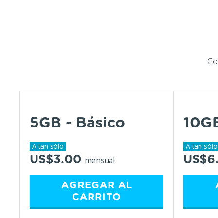
Co
5GB - Básico
10GB
A tan sólo
A tan sólo
US$3.00
US$6
mensual
AGREGAR AL
CARRITO